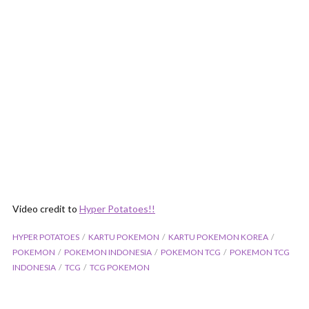
Video credit to
Hyper Potatoes!!
HYPER POTATOES
KARTU POKEMON
KARTU POKEMON KOREA
POKEMON
POKEMON INDONESIA
POKEMON TCG
POKEMON TCG
INDONESIA
TCG
TCG POKEMON