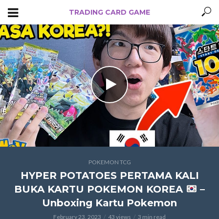
TRADING CARD GAME
POKEMON TCG
HYPER POTATOES PERTAMA KALI
BUKA KARTU POKEMON KOREA
–
Unboxing Kartu Pokemon
February 23, 2023
43 views
3 min read