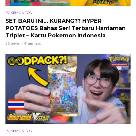
POKEMON TCG
SET BARU INI… KURANG?? HYPER
POTATOES Bahas Seri Terbaru Hantaman
Triplet – Kartu Pokemon Indonesia
28 views
4 min read
VIDEO
POKEMON TCG